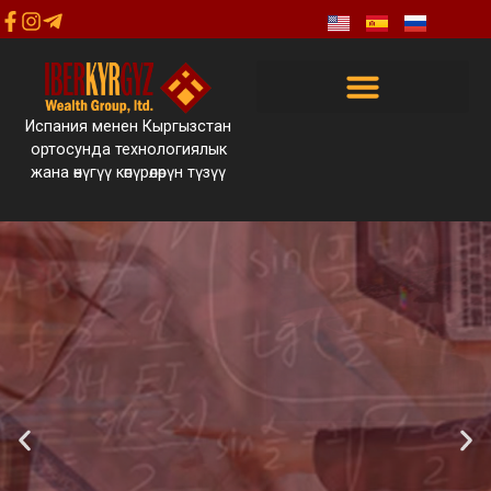
Испания менен Кыргызстан
ортосунда технологиялык
жана өнүгүү көпүрөлөрүн түзүү