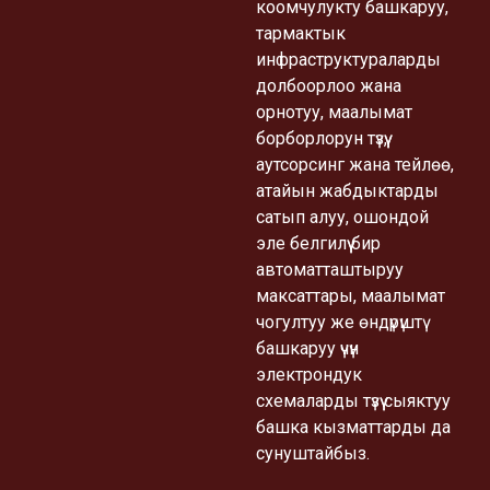
коомчулукту башкаруу,
тармактык
инфраструктураларды
долбоорлоо жана
орнотуу, маалымат
борборлорун түзүү,
аутсорсинг жана тейлөө,
атайын жабдыктарды
сатып алуу, ошондой
эле белгилүү бир
автоматташтыруу
максаттары, маалымат
чогултуу же өндүрүштү
башкаруу үчүн
электрондук
схемаларды түзүү сыяктуу
башка кызматтарды да
сунуштайбыз.