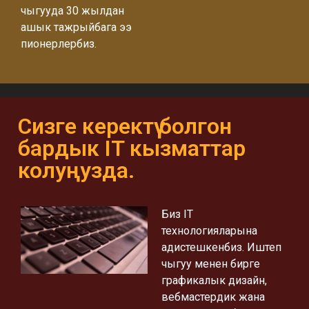
чыгууда 30 жылдан
ашык тажрыйбага ээ
пионерлербиз.
Сизге керектүү болгон
бардык IT кызматтар
колуңузда.
Биз IT
технологияларына
адистешкенбиз. Иштеп
чыгуу менен бирге
графикалык дизайн,
вебмастердик жана