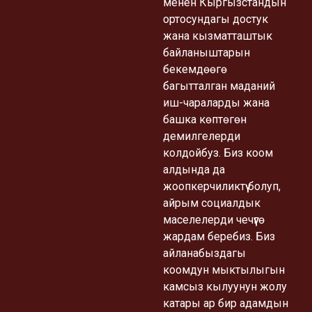
менен Кыргызстандын
ортосундагы достук
жана кызматташтык
байланыштарын
бекемдөөгө
багытталган маданий
иш-чараларды жана
башка көптөгөн
демилгелерди
колдойбуз. Биз коом
алдында да
жоопкерчиликтүү болуп,
айрым социалдык
маселелерди чечүүгө
жардам беребиз. Биз
айланабыздагы
коомдун мыктылыгын
камсыз кылуунун жолу
катары ар бир адамдын