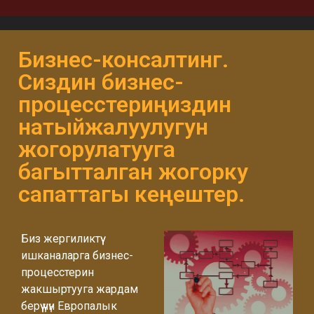
Бизнес-консалтинг.
Сиздин бизнес-
процесстериңиздин
натыйжалуулугун
жогорулатууга
багытталган жогорку
сапаттагы кеңештер.
Биз жергиликтүү
ишканаларга бизнес-
процесстерин
жакшыртууга жардам
берүү үчүн Европалык