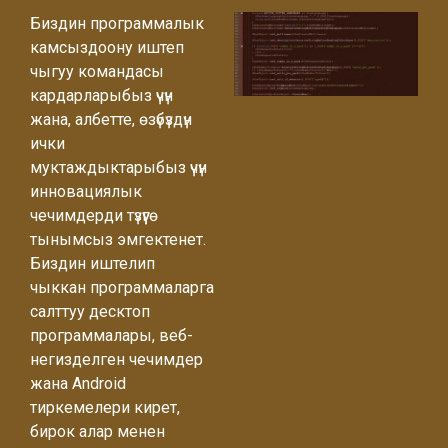
Көбүрөөк билүү
Көбүрөөк билүү
Көбүрөөк билүү
Көбүрөөк билүү
Көбүрөөк билүү
Көбүрөөк билүү
Биздин программалык
камсыздоону иштеп
чыгуу командасы
кардарларыбыз үчүн
жана, албетте, өзүбүздүн
ички
муктаждыктарыбыз үчүн
инновациялык
чечимдерди түзүүгө
тынымсыз эмгектенет.
Биздин иштелип
чыккан программаларга
салттуу десктоп
программалары, веб-
негизделген чечимдер
жана Android
тиркемелери кирет,
бирок алар менен