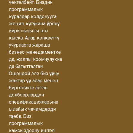
чектелбейт. Биздин
программалык
куралдар колдонууга
жеңил, күчтүү жана үйрөнүү
ийри сызыгы өтө
кыска. Алар конкреттүү
учурларга жараша
бизнес-менеджментке
да, жалпы коомчулукка
да багытталган.
Ошондой эле биз үчүнчү
жактар үчүн алар менен
биргеликте алган
долбоорлордун
спецификацияларына
ылайык чечимдерди
түзөбүз. Биз
программалык
камсыздоону иштеп