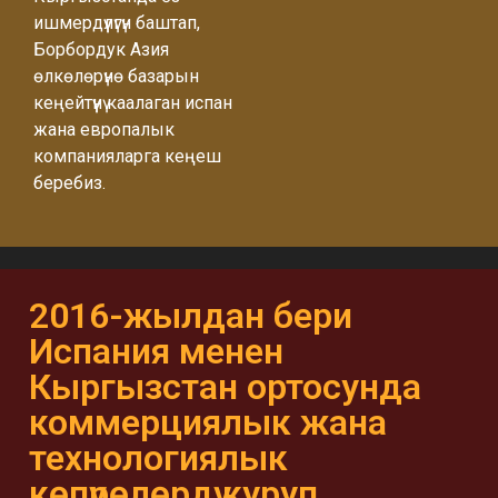
ишмердүүлүгүн баштап,
Борбордук Азия
өлкөлөрүнө базарын
кеңейтүүнү каалаган испан
жана европалык
компанияларга кеңеш
беребиз.
2016-жылдан бери
Испания менен
Кыргызстан ортосунда
коммерциялык жана
технологиялык
көпүрөлөрдү куруп