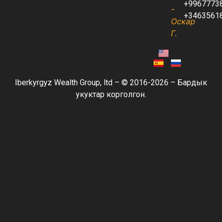
+9967773
-
+3463561
Оскар
Г.
Iberkyrgyz Wealth Group, ltd – © 2016-2026 – Бардык
укуктар корголгон.