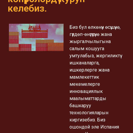
келебиз.
Биз бул өлкөнүн өсүшүнө,
гүлдөп-өнүгүүсүнө жана
жыргалчылыгына
салым кошууга
умтулабыз, жергиликтүү
ишканаларга,
ишкерлерге жана
мамлекеттик
мекемелерге
инновациялык
маалыматтарды
башкаруу
технологияларын
киргизебиз. Биз
ошондой эле Испания