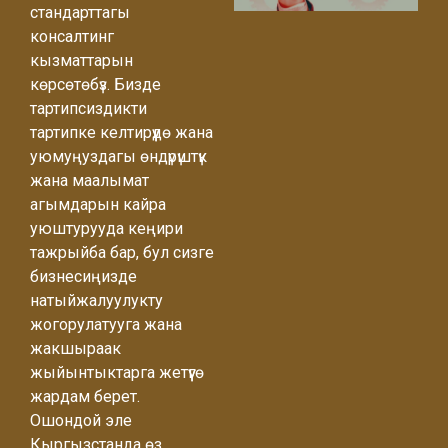
стандарттагы
консалтинг
кызматтарын
көрсөтөбүз. Бизде
тартипсиздикти
тартипке келтирүүдө жана
уюмуңуздагы өндүрүштүк
жана маалымат
агымдарын кайра
уюштурууда кеңири
тажрыйба бар, бул сизге
бизнесиңизде
натыйжалуулукту
жогорулатууга жана
жакшыраак
жыйынтыктарга жетүүгө
жардам берет.
Ошондой эле
Кыргызстанда өз